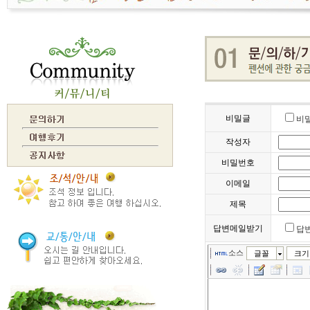
비밀글
비
작성자
비밀번호
이메일
제목
답변메일받기
답
소스
글꼴
크기