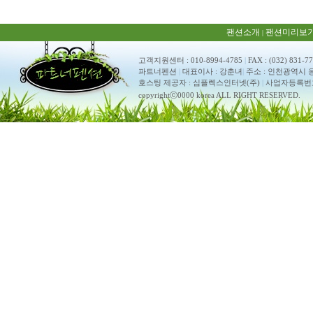
팬션소개
팬션미리보
|
고객지원센터 : 010-8994-4785
|
FAX : (032) 831-7
파트너펜션
|
대표이사 : 강춘녀
|
주소 : 인천광역시 
호스팅 제공자 : 심플렉스인터넷(주)
|
사업자등록번호 : 
copyrightⓒ0000 korea ALL RIGHT RESERVED.