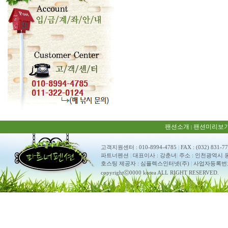
팬션소개
팬션미리보
|
고객지원센터 : 010-8994-4785
|
FAX : (032) 831-7
파트너펜션
|
대표이사 : 강춘녀
|
주소 : 인천광역시 
호스팅 제공자 : 심플렉스인터넷(주)
|
사업자등록번호 : 
copyrightⓒ0000 korea ALL RIGHT RESERVED.