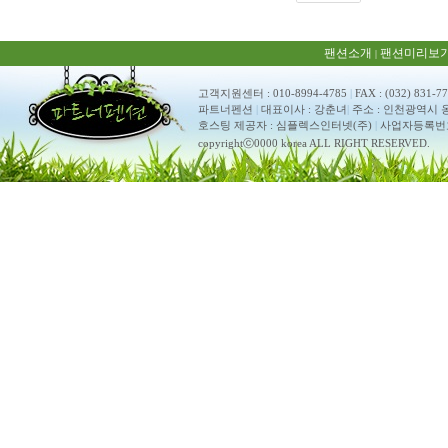
팬션소개
팬션미리보
|
고객지원센터 : 010-8994-4785
|
FAX : (032) 831-7
파트너펜션
|
대표이사 : 강춘녀
|
주소 : 인천광역시 
호스팅 제공자 : 심플렉스인터넷(주)
|
사업자등록번호 : 
copyrightⓒ0000 korea ALL RIGHT RESERVED.