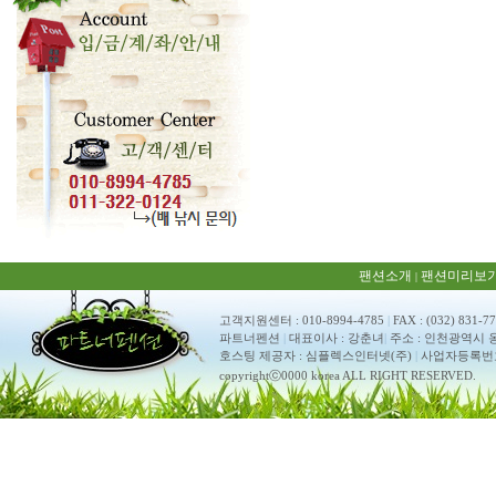
팬션소개
팬션미리보
|
고객지원센터 : 010-8994-4785
|
FAX : (032) 831-7
파트너펜션
|
대표이사 : 강춘녀
|
주소 : 인천광역시 
호스팅 제공자 : 심플렉스인터넷(주)
|
사업자등록번호 : 
copyrightⓒ0000 korea ALL RIGHT RESERVED.