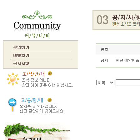
번호
공지
펜션 예약받습