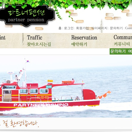
홈
로그인
회원가입
마이페이지
문의하기
Cont
|
|
|
|
|