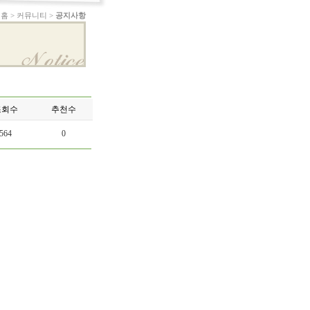
홈 > 커뮤니티 >
공지사항
조회수
추천수
564
0